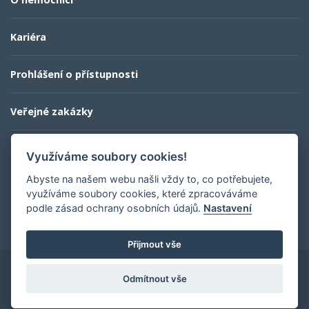
Kariéra
Prohlášení o přístupnosti
Veřejné zakázky
Kontaktní informace
Využíváme soubory cookies!
Abyste na našem webu našli vždy to, co potřebujete,
využíváme soubory cookies, které zpracováváme
profesionalita a lidský přístup
podle zásad ochrany osobních údajů.
Nastavení
Přijmout vše
Odmítnout vše
self crafted by
esmedia
composer app