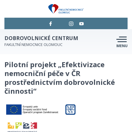
DOBROVOLNICKÉ CENTRUM
FAKULTNÍ NEMOCNICE OLOMOUC
MENU
ANKETY
Pilotní projekt „Efektivizace
CO DĚLÁME
nemocniční péče v ČR
prostřednictvím dobrovolnické
PŘIHLAŠOVÁNÍ
činnosti“
JAK SE STÁT DOBROVOLNÍKEM
PODPOŘÍTE NÁS?
KONTAKT