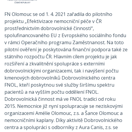
FN Olomouc se od 1. 4. 2021 zařadila do pilotního
projektu „Efektivizace nemocniční péče v ČR
prostřednictvím dobrovolnické činnosti“,
spolufinancovaného EU z Evropského sociálního fondu
v rámci Operačního programu Zaměstnanost. Na toto
pilotní ověření je poskytována finanční podpora také ze
státního rozpočtu ČR. Hlavním cílem projektu je jak
rozšíření a zkvalitnění spolupráce s externími
dobrovolnickými organizacemi, tak i navýšení počtu
kmenových dobrovolníků Dobrovolnického centra
FNOL, kteří poskytnou své služby širšímu spektru
pacientů a na vyšším počtu oddělení FNOL.
Dobrovolnická činnost má ve FNOL tradici od roku
2015. Nemocnice již nyní spolupracuje se neziskovými
organizacemi Amélie Olomouc, z.s. a Šance Olomouc a
nemocničními kaplany. Díky aktivitě Dobrovolnického
centra a spolupráci s odborníky z Aura Canis, z.s. se